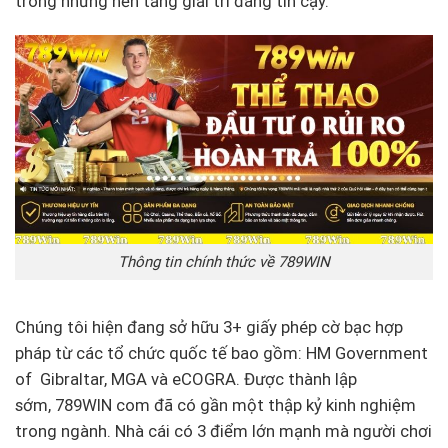
trong những nền tảng giải trí đáng tin cậy.
Thông tin chính thức về 789WIN
Chúng tôi hiện đang sở hữu 3+ giấy phép cờ bạc hợp
pháp từ các tổ chức quốc tế bao gồm:
HM Government
of Gibraltar,
MGA và
eCOGRA
. Được thành lập
sớm,
789WIN
com
đã có gần một thập kỷ kinh nghiệm
trong ngành. Nhà cái có 3 điểm lớn mạnh mà người chơi