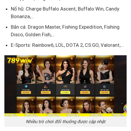
Nổ hũ: Charge Buffalo Ascent, Buffalo Win, Candy
Bonanza,…
Bắn cá: Dragon Master, Fishing Expedition, Fishing
Disco, Golden Fish,…
E-Sports: Rainbow6, LOL, DOTA 2, CS:GO, Valorant,…
Nhiều trò chơi đổi thưởng được cập nhật