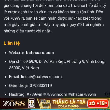
gia cùng chúng tôi để khám phá các trò chơi hấp dẫn, tỷ
lệ cược cạnh tranh và dịch vụ khách hàng tận tình. Đến
với 789WIN, bạn sẽ cảm nhận được sự khác biệt trong
mỗi giây phút giải trí. Hãy truy cập ngay để trải nghiệm
những điều tuyệt vời nhất!
Liên Hệ
Website:
batess.ru.com
Địa chỉ: 69 69/9, Đ. Võ Văn Kiệt, Phường 9, Vĩnh Long,
85000, Việt Nam
Email:
lienhe@batess.ru.com
Điện thoại: 0793333119
Hashtag: #789win #789wincom #nhacai789win