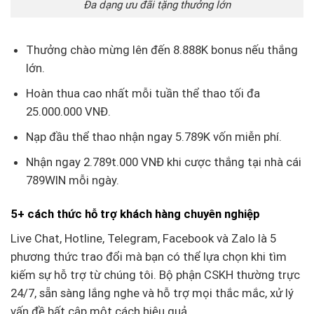
Đa dạng ưu đãi tặng thưởng lớn
Thưởng chào mừng lên đến 8.888K bonus nếu thắng
lớn.
Hoàn thua cao nhất mỗi tuần thể thao tối đa
25.000.000 VNĐ.
Nạp đầu thể thao nhận ngay 5.789K vốn miễn phí.
Nhận ngay 2.789t.000 VNĐ khi cược thắng tại
nhà cái
789WIN
mỗi ngày.
5+ cách thức hỗ trợ khách hàng chuyên nghiệp
Live Chat, Hotline, Telegram, Facebook và Zalo là 5
phương thức trao đổi mà bạn có thể lựa chọn khi tìm
kiếm sự hỗ trợ từ chúng tôi. Bộ phận CSKH thường trực
24/7, sẵn sàng lắng nghe và hỗ trợ mọi thắc mắc, xử lý
vấn đề bất cập một cách hiệu quả.