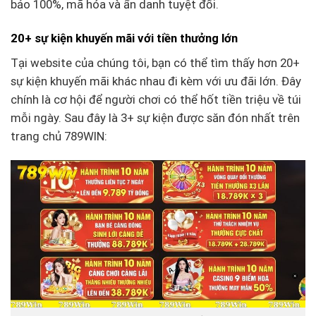
bảo 100%, mã hóa và ẩn danh tuyệt đối.
20+ sự kiện khuyến mãi với tiền thưởng lớn
Tại website của chúng tôi, bạn có thể tìm thấy hơn 20+
sự kiện khuyến mãi khác nhau đi kèm với ưu đãi lớn. Đây
chính là cơ hội để người chơi có thể hốt tiền triệu về túi
mỗi ngày. Sau đây là 3+ sự kiện được săn đón nhất trên
trang chủ
789WIN
: