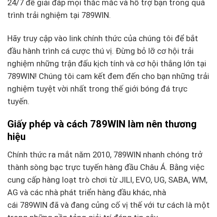
24/7 để giải đáp mọi thắc mắc và hỗ trợ bạn trong quá
trình trải nghiệm tại 789WIN.
Hãy truy cập vào link chính thức của chúng tôi để bắt
đầu hành trình cá cược thú vị. Đừng bỏ lỡ cơ hội trải
nghiệm những trận đấu kịch tính và cơ hội thắng lớn tại
789WIN! Chúng tôi cam kết đem đến cho bạn những trải
nghiệm tuyệt vời nhất trong thế giới bóng đá trực
tuyến.
Giấy phép và cách
789WIN
làm nên thương
hiệu
Chính thức ra mắt năm 2010,
789WIN
nhanh chóng trở
thành sòng bạc trực tuyến hàng đầu Châu Á. Bằng việc
cung cấp hàng loạt trò chơi từ JILI, EVO, UG, SABA, WM,
AG và các nhà phát triển hàng đầu khác,
nhà
cái
789WIN
đã và đang củng cố vị thế với tư cách là một