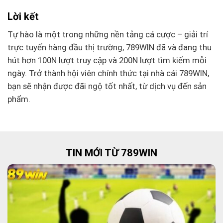
Lời kết
Tự hào là một trong những nền tảng cá cược – giải trí
trực tuyến hàng đầu thị trường,
789WIN
đã và đang thu
hút hơn 100N lượt truy cập và 200N lượt tìm kiếm mỗi
ngày. Trở thành hội viên chính thức tại
nhà cái
789WIN
,
bạn sẽ nhận được đãi ngộ tốt nhất, từ dịch vụ đến sản
phẩm.
TIN MỚI TỪ 789WIN