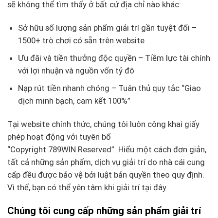
sẽ không thể tìm thấy ở bất cứ địa chỉ nào khác:
Sở hữu số lượng sản phẩm giải trí gần tuyệt đối –
1500+ trò chơi có sẵn trên website
Ưu đãi và tiền thưởng độc quyền – Tiềm lực tài chính
với lợi nhuận và nguồn vốn tỷ đô
Nạp rút tiền nhanh chóng – Tuân thủ quy tắc “Giao
dịch minh bạch, cam kết 100%”
Tại website chính thức, chúng tôi luôn công khai giấy
phép hoạt động với tuyên bố
“Copyright
789WIN
Reserved”. Hiểu một cách đơn giản,
tất cả những sản phẩm, dịch vụ giải trí do nhà cái cung
cấp đều được bảo vệ bởi luật bản quyền theo quy định.
Vì thế, bạn có thể yên tâm khi giải trí tại đây.
Chúng tôi cung cấp những sản phẩm giải trí