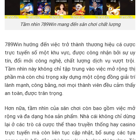
Tầm nhìn 789Win mang đến sân chơi chất lượng
789Win hướng đến việc trở thành thương hiệu cá cược
trực tuyến số một khu vực, được công nhận bởi sự uy
tín, đổi mới công nghệ, chất lượng dịch vụ vượt trội.
Tầm nhìn này không chỉ tập trung vào việc mở rộng thị
phần mà còn chú trọng xây dựng một cộng đồng giải trí
lành mạnh, công bằng, nơi mọi thành viên đều cảm thấy
an toàn, được trân trọng.
Hơn nữa, tầm nhìn của sân chơi còn bao gồm việc mở
rộng và đa dạng hóa sản phẩm. Nhà cái không chỉ dừng
lại ở các trò cá cược thể thao truyền thống hay casino
trực tuyến mà còn liên tục cập nhật, bổ sung các tựa