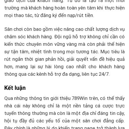
giao dịch của khách hàng. Từ đó là tạo ra một môi
trường mà khách hàng hoàn toàn yên tâm khi thực hiện
mọi thao tác, từ đăng ký đến nạp/rút tiền.
Sân chơi còn bao gồm việc nâng cao chất lượng dịch vụ
chăm sóc khách hàng. Đội ngũ hỗ trợ không chỉ cần có
kiến thức chuyên môn vững vàng mà còn phải thể hiện
sự tận tâm, nhiệt tình trong mọi tương tác. Mục tiêu là
rút ngắn thời gian phản hồi, giải quyết vấn đề hiệu quả
hơn, mang lại sự hài lòng cao nhất cho khách hàng
thông qua các kênh hỗ trợ đa dạng, liên tục 24/7.
Kết luận
Qua những thông tin giới thiệu 789Win trên, có thể thấy
nhà cái này không chỉ là một nền tảng cá cược trực
tuyến thông thường mà còn là một địa chỉ đáng tin cậy,
hội tụ đầy đủ các yếu tố của một sân chơi đẳng cấp.
Đây chính là những lý do khiến trang page trở thành lựa