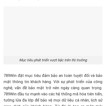
Mục tiêu phát triển vượt bậc trên thị trường
789Win đặt mục tiêu đảm bảo an toàn tuyệt đối và bảo
mật thông tin khách hàng. Với sự phát triển của công
nghệ, vấn đề bảo mật trở nên ngày càng quan trọng.
789Win đầu tư mạnh vào các hệ thống mã hóa tiên tiến,
tường lửa đa lớp để bảo vệ mọi dữ liệu cá nhân, lịch sử