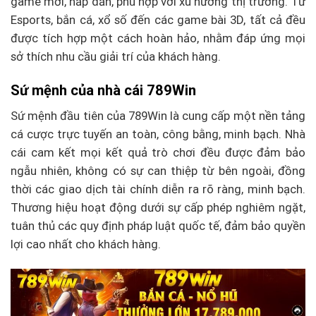
game mới, hấp dẫn, phù hợp với xu hướng thị trường. Từ
Esports, bắn cá, xổ số đến các game bài 3D, tất cả đều
được tích hợp một cách hoàn hảo, nhằm đáp ứng mọi
sở thích nhu cầu giải trí của khách hàng.
Sứ mệnh của nhà cái 789Win
Sứ mệnh đầu tiên của 789Win là cung cấp một nền tảng
cá cược trực tuyến an toàn, công bằng, minh bạch. Nhà
cái cam kết mọi kết quả trò chơi đều được đảm bảo
ngẫu nhiên, không có sự can thiệp từ bên ngoài, đồng
thời các giao dịch tài chính diễn ra rõ ràng, minh bạch.
Thương hiệu hoạt động dưới sự cấp phép nghiêm ngặt,
tuân thủ các quy định pháp luật quốc tế, đảm bảo quyền
lợi cao nhất cho khách hàng.