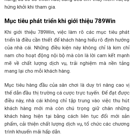
hứng khởi khi tham gia.
Mục tiêu phát triển khi giới thiệu 789Win
Khi giới thiệu 789Win, việc làm rõ các mục tiêu phát
triển là điều cần thiết để khách hàng hiểu rõ định hướng
của nhà cái. Những điều kiện này không chỉ là kim chỉ
nam cho hoạt động nội bộ mà còn là lời cam kết mạnh
mẽ về chất lượng dịch vụ, trải nghiệm mà nền tảng
mang lại cho mỗi khách hàng.
Mục tiêu hàng đầu của sân chơi là duy trì nâng cao vị
thế dẫn đầu thị trường cá cược trực tuyến. Để đạt được
điều này, nhà cái không chỉ tập trung vào việc thu hút
khách hàng mới mà còn chú trọng giữ chân những
khách hàng hiện tại bằng cách liên tục đổi mới sản
phẩm, cải thiện chất lượng dịch vụ, tổ chức các chương
trình khuyến mãi hấp dẫn.